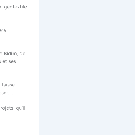
n géotextile
era
de
Bidim
, de
s et ses
 laisse
sser….
ojets, qu’il