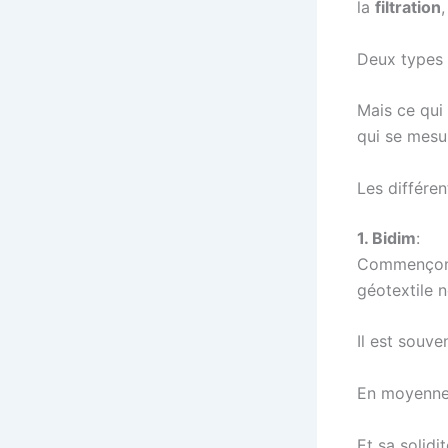
la
filtration
,
Deux types p
Mais ce qui 
qui se mesu
Les différe
1. Bidim
:
Commençon
géotextile n
Il est souve
En moyenne,
Et sa solidi