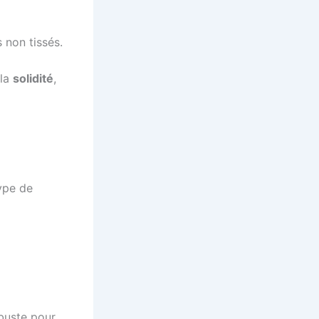
s non tissés.
 la
solidité
,
ype de
obuste pour