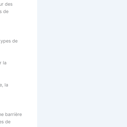
ur des
s de
types de
r la
, la
e barrière
es de