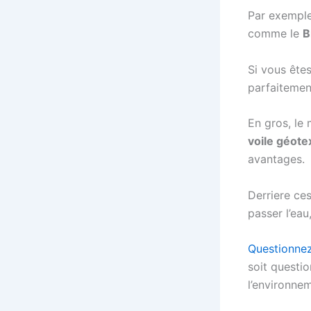
Par exemple,
comme le
B
Si vous ête
parfaitement
En gros, l
voile géotex
avantages.
Derriere ces
passer l’ea
Questionne
soit questi
l’environne