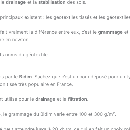
 le
drainage
et la
stabilisation
des sols.
rincipaux existent : les géotextiles tissés et les géotextile
fait vraiment la différence entre eux, c’est le
grammage
et
re en newton.
nts noms du géotextile
s par le
Bidim
. Sachez que c’est un nom déposé pour un t
on tissé très populaire en France.
nt utilisé pour le
drainage
et la
filtration
.
 le grammage du Bidim varie entre 100 et 300 g/m².
té peut atteindre jusqu’à 20 kN/m, ce qui en fait un choix r