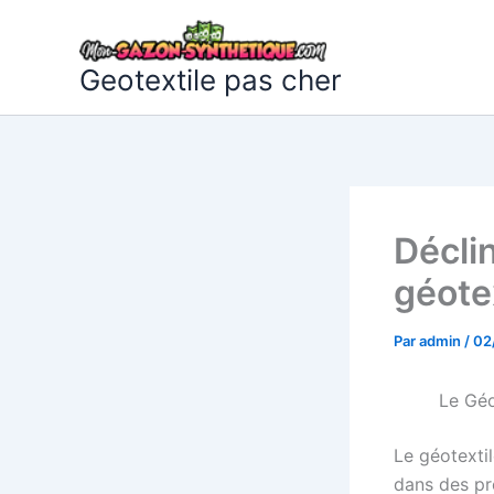
Aller
au
contenu
Geotextile pas cher
Décli
géote
Par
admin
/
02
Le Géo
Le géotexti
dans des pr