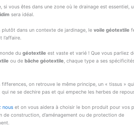
 si vous êtes dans une zone où le drainage est essentiel, u
idim
sera idéal.
s plutôt dans un contexte de jardinage, le
voile géotextile
f
 l’affaire.
e monde du
géotextile
est vaste et varié ! Que vous parliez 
tile
ou de
bâche géotextile
, chaque type a ses spécificité
 fifferences, on retrouve le même principe, un « tissus » qui
u, qui ne se dechire pas et qui empeche les herbes de repou
z nous
et on vous aidera à choisir le bon produit pour vos pr
on de construction, d’aménagement ou de protection de
ment.