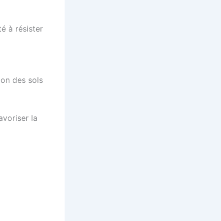
é à résister
ion des sols
avoriser la