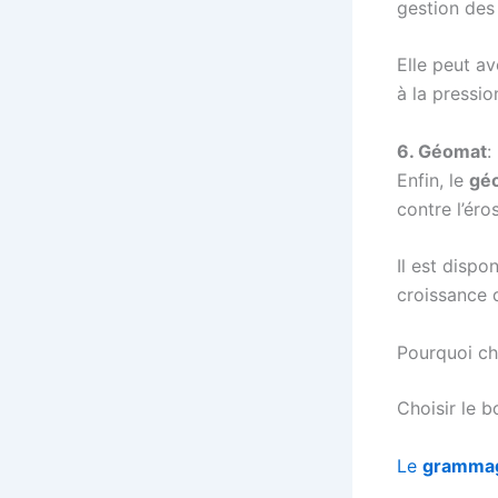
gestion des
Elle peut av
à la pressio
6. Géomat
:
Enfin, le
gé
contre l’ér
Il est disp
croissance d
Pourquoi cho
Choisir le b
Le
gramma