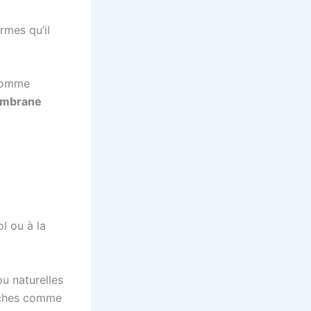
rmes qu’il
 comme
mbrane
ol ou à la
ou naturelles
tâches comme