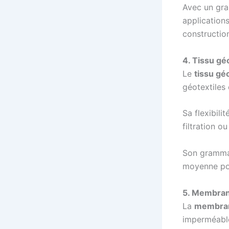
Avec un gra
application
construction
4. Tissu gé
Le
tissu gé
géotextiles
Sa flexibili
filtration o
Son grammag
moyenne pou
5. Membran
La
membran
imperméable