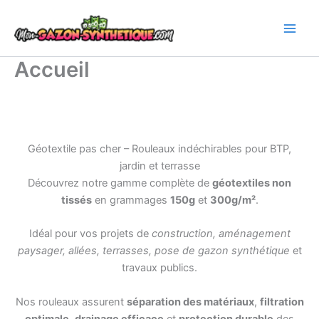
Aller
au
contenu
Accueil
Géotextile pas cher – Rouleaux indéchirables pour BTP,
jardin et terrasse
Découvrez notre gamme complète de
géotextiles non
tissés
en grammages
150g
et
300g/m²
.
Idéal pour vos projets de
construction, aménagement
paysager, allées, terrasses, pose de gazon synthétique
et
travaux publics.
Nos rouleaux assurent
séparation des matériaux
,
filtration
optimale
,
drainage efficace
et
protection durable
des