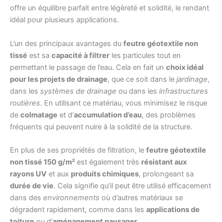
offre un équilibre parfait entre légèreté et solidité, le rendant
idéal pour plusieurs applications.
L’un des principaux avantages du
feutre géotextile non
tissé
est sa
capacité à filtrer
les particules tout en
permettant le passage de l’eau. Cela en fait un
choix idéal
pour les projets de drainage
, que ce soit dans le
jardinage
,
dans les
systèmes de drainage
ou dans les
infrastructures
routières
. En utilisant ce matériau, vous minimisez le risque
de
colmatage
et d’
accumulation d’eau
, des problèmes
fréquents qui peuvent nuire à la solidité de la structure.
En plus de ses propriétés de filtration, le
feutre géotextile
non tissé 150 g/m²
est également très
résistant aux
rayons UV
et aux
produits chimiques
, prolongeant sa
durée de vie
. Cela signifie qu’il peut être utilisé efficacement
dans des
environnements
où d’autres matériaux se
dégradent rapidement, comme dans les
applications de
toiture
ou d’
aménagement paysager
.