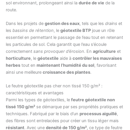
sol environnant, prolongeant ainsi la
durée de vie
de la
route.
Dans les projets de
gestion des eaux
, tels que les
drains
et
les
bassins de rétention
, le
géotextile BTP
joue un rôle
essentiel en permettant le passage de l’eau tout en retenant
les particules de sol. Cela garantit que l’eau s’écoule
correctement
sans provoquer d’érosion
. En
agriculture
et
horticulture
, le
géotextile
aide à
contrôler les mauvaises
herbes
tout en
maintenant l’humidité du sol
, favorisant
ainsi une meilleure
croissance des plantes
.
Le feutre géotextile pas cher non tissé 150 g/m² :
caractéristiques et avantages
Parmi les types de géotextiles, le
feutre géotextile non
tissé 150 g/m²
se démarque par ses propriétés pratiques et
techniques. Fabriqué par le biais d’un
processus aiguillé
,
des fibres sont entrelacées pour créer un tissu
léger
mais
résistant
. Avec une
densité de 150 g/m²
, ce type de feutre