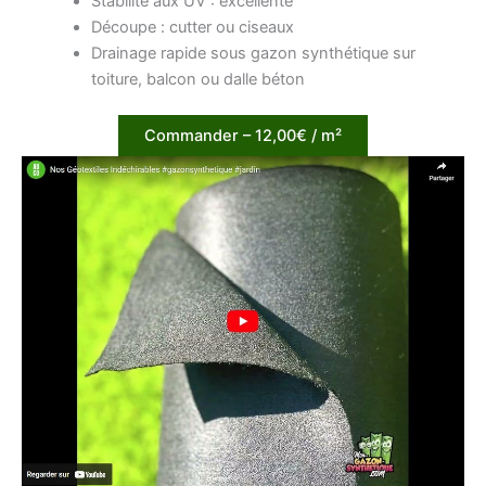
Stabilité aux UV : excellente
Découpe : cutter ou ciseaux
Drainage rapide sous gazon synthétique sur
toiture, balcon ou dalle béton
Commander – 12,00€ / m²