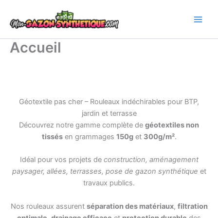
Aller
au
contenu
Accueil
Géotextile pas cher – Rouleaux indéchirables pour BTP,
jardin et terrasse
Découvrez notre gamme complète de
géotextiles non
tissés
en grammages
150g
et
300g/m²
.
Idéal pour vos projets de
construction, aménagement
paysager, allées, terrasses, pose de gazon synthétique
et
travaux publics.
Nos rouleaux assurent
séparation des matériaux
,
filtration
optimale
,
drainage efficace
et
protection durable
des