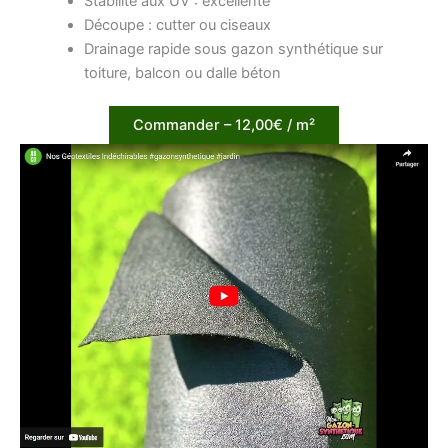
Stabilité aux UV : excellente
Découpe : cutter ou ciseaux
Drainage rapide sous gazon synthétique sur
toiture, balcon ou dalle béton
Commander – 12,00€ / m²