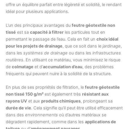
offre un équilibre parfait entre légèreté et solidité, le rendant
idéal pour plusieurs applications.
L’un des principaux avantages du
feutre géotextile non
tissé
est sa
capacité à filtrer
les particules tout en
permettant le passage de l’eau. Cela en fait un
choix idéal
pour les projets de drainage
, que ce soit dans le
jardinage
,
dans les
systèmes de drainage
ou dans les
infrastructures
routières
. En utilisant ce matériau, vous minimisez le risque
de
colmatage
et d’
accumulation d’eau
, des problèmes
fréquents qui peuvent nuire à la solidité de la structure.
En plus de ses propriétés de filtration, le
feutre géotextile
non tissé 150 g/m²
est également très
résistant aux
rayons UV
et aux
produits chimiques
, prolongeant sa
durée de vie
. Cela signifie qu’il peut être utilisé efficacement
dans des
environnements
où d’autres matériaux se
dégradent rapidement, comme dans les
applications de
toiture
ou d’
aménagement paysager
.