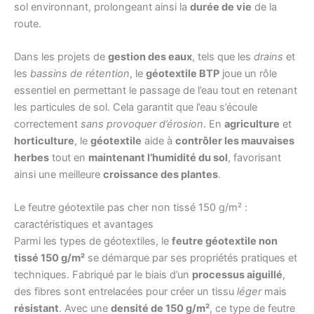
sol environnant, prolongeant ainsi la
durée de vie
de la
route.
Dans les projets de
gestion des eaux
, tels que les
drains
et
les
bassins de rétention
, le
géotextile BTP
joue un rôle
essentiel en permettant le passage de l’eau tout en retenant
les particules de sol. Cela garantit que l’eau s’écoule
correctement
sans provoquer d’érosion
. En
agriculture
et
horticulture
, le
géotextile
aide à
contrôler les mauvaises
herbes
tout en
maintenant l’humidité du sol
, favorisant
ainsi une meilleure
croissance des plantes
.
Le feutre géotextile pas cher non tissé 150 g/m² :
caractéristiques et avantages
Parmi les types de géotextiles, le
feutre géotextile non
tissé 150 g/m²
se démarque par ses propriétés pratiques et
techniques. Fabriqué par le biais d’un
processus aiguillé
,
des fibres sont entrelacées pour créer un tissu
léger
mais
résistant
. Avec une
densité de 150 g/m²
, ce type de feutre