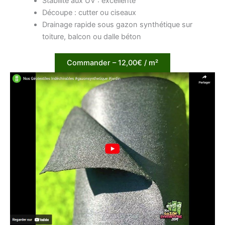
Stabilité aux UV : excellente
Découpe : cutter ou ciseaux
Drainage rapide sous gazon synthétique sur
toiture, balcon ou dalle béton
Commander – 12,00€ / m²