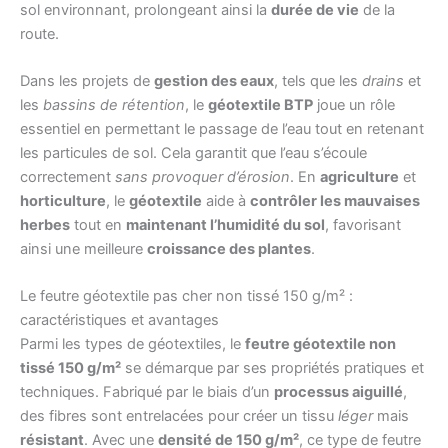
sol environnant, prolongeant ainsi la
durée de vie
de la
route.
Dans les projets de
gestion des eaux
, tels que les
drains
et
les
bassins de rétention
, le
géotextile BTP
joue un rôle
essentiel en permettant le passage de l’eau tout en retenant
les particules de sol. Cela garantit que l’eau s’écoule
correctement
sans provoquer d’érosion
. En
agriculture
et
horticulture
, le
géotextile
aide à
contrôler les mauvaises
herbes
tout en
maintenant l’humidité du sol
, favorisant
ainsi une meilleure
croissance des plantes
.
Le feutre géotextile pas cher non tissé 150 g/m² :
caractéristiques et avantages
Parmi les types de géotextiles, le
feutre géotextile non
tissé 150 g/m²
se démarque par ses propriétés pratiques et
techniques. Fabriqué par le biais d’un
processus aiguillé
,
des fibres sont entrelacées pour créer un tissu
léger
mais
résistant
. Avec une
densité de 150 g/m²
, ce type de feutre