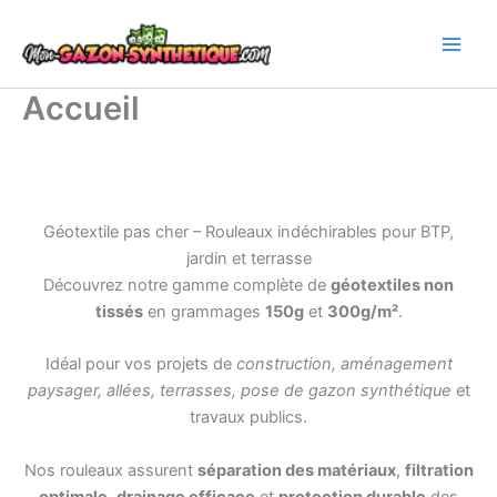
Aller
au
contenu
Accueil
Géotextile pas cher – Rouleaux indéchirables pour BTP,
jardin et terrasse
Découvrez notre gamme complète de
géotextiles non
tissés
en grammages
150g
et
300g/m²
.
Idéal pour vos projets de
construction, aménagement
paysager, allées, terrasses, pose de gazon synthétique
et
travaux publics.
Nos rouleaux assurent
séparation des matériaux
,
filtration
optimale
,
drainage efficace
et
protection durable
des