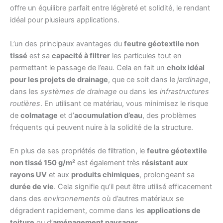
offre un équilibre parfait entre légèreté et solidité, le rendant
idéal pour plusieurs applications.
L’un des principaux avantages du
feutre géotextile non
tissé
est sa
capacité à filtrer
les particules tout en
permettant le passage de l’eau. Cela en fait un
choix idéal
pour les projets de drainage
, que ce soit dans le
jardinage
,
dans les
systèmes de drainage
ou dans les
infrastructures
routières
. En utilisant ce matériau, vous minimisez le risque
de
colmatage
et d’
accumulation d’eau
, des problèmes
fréquents qui peuvent nuire à la solidité de la structure.
En plus de ses propriétés de filtration, le
feutre géotextile
non tissé 150 g/m²
est également très
résistant aux
rayons UV
et aux
produits chimiques
, prolongeant sa
durée de vie
. Cela signifie qu’il peut être utilisé efficacement
dans des
environnements
où d’autres matériaux se
dégradent rapidement, comme dans les
applications de
toiture
ou d’
aménagement paysager
.