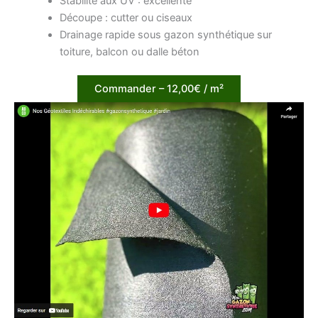
Stabilité aux UV : excellente
Découpe : cutter ou ciseaux
Drainage rapide sous gazon synthétique sur
toiture, balcon ou dalle béton
Commander – 12,00€ / m²