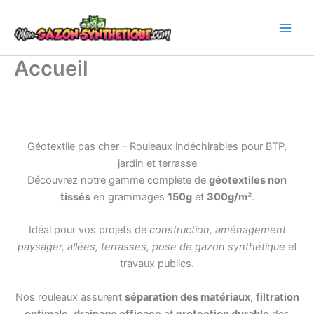
Aller
au
contenu
Accueil
Géotextile pas cher – Rouleaux indéchirables pour BTP,
jardin et terrasse
Découvrez notre gamme complète de
géotextiles non
tissés
en grammages
150g
et
300g/m²
.
Idéal pour vos projets de
construction, aménagement
paysager, allées, terrasses, pose de gazon synthétique
et
travaux publics.
Nos rouleaux assurent
séparation des matériaux
,
filtration
optimale
,
drainage efficace
et
protection durable
des