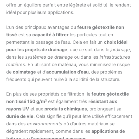
offre un équilibre parfait entre légèreté et solidité, le rendant
idéal pour plusieurs applications.
L’un des principaux avantages du
feutre géotextile non
tissé
est sa
capacité à filtrer
les particules tout en
permettant le passage de l’eau. Cela en fait un
choix idéal
pour les projets de drainage
, que ce soit dans le
jardinage
,
dans les
systèmes de drainage
ou dans les
infrastructures
routières
. En utilisant ce matériau, vous minimisez le risque
de
colmatage
et d’
accumulation d’eau
, des problèmes
fréquents qui peuvent nuire à la solidité de la structure.
En plus de ses propriétés de filtration, le
feutre géotextile
non tissé 150 g/m²
est également très
résistant aux
rayons UV
et aux
produits chimiques
, prolongeant sa
durée de vie
. Cela signifie qu’il peut être utilisé efficacement
dans des
environnements
où d’autres matériaux se
dégradent rapidement, comme dans les
applications de
toiture
ou d’
aménagement paysager
.