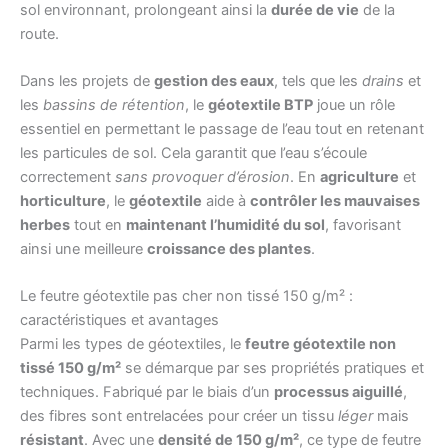
sol environnant, prolongeant ainsi la
durée de vie
de la
route.
Dans les projets de
gestion des eaux
, tels que les
drains
et
les
bassins de rétention
, le
géotextile BTP
joue un rôle
essentiel en permettant le passage de l’eau tout en retenant
les particules de sol. Cela garantit que l’eau s’écoule
correctement
sans provoquer d’érosion
. En
agriculture
et
horticulture
, le
géotextile
aide à
contrôler les mauvaises
herbes
tout en
maintenant l’humidité du sol
, favorisant
ainsi une meilleure
croissance des plantes
.
Le feutre géotextile pas cher non tissé 150 g/m² :
caractéristiques et avantages
Parmi les types de géotextiles, le
feutre géotextile non
tissé 150 g/m²
se démarque par ses propriétés pratiques et
techniques. Fabriqué par le biais d’un
processus aiguillé
,
des fibres sont entrelacées pour créer un tissu
léger
mais
résistant
. Avec une
densité de 150 g/m²
, ce type de feutre