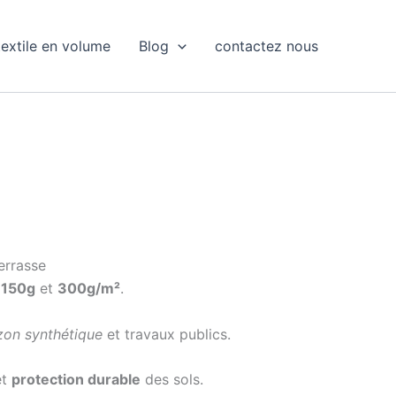
extile en volume
Blog
contactez nous
errasse
s
150g
et
300g/m²
.
zon synthétique
et travaux publics.
et
protection durable
des sols.