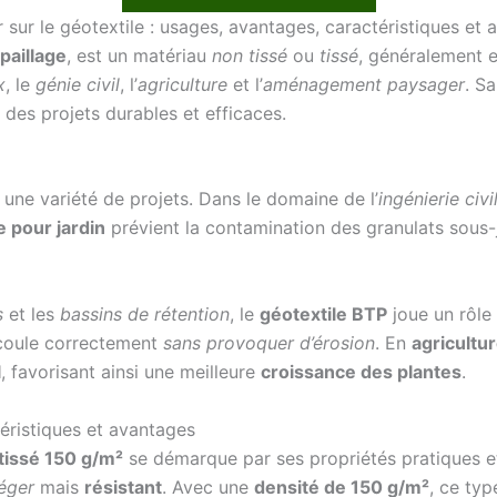
 sur le géotextile : usages, avantages, caractéristiques et 
 paillage
, est un matériau
non tissé
ou
tissé
, généralement 
x
, le
génie civil
, l’
agriculture
et l’
aménagement paysager
. S
r des projets durables et efficaces.
une variété de projets. Dans le domaine de l’
ingénierie civi
e pour jardin
prévient la contamination des granulats sous-j
s
et les
bassins de rétention
, le
géotextile BTP
joue un rôle 
’écoule correctement
sans provoquer d’érosion
. En
agricultu
l
, favorisant ainsi une meilleure
croissance des plantes
.
téristiques et avantages
 tissé 150 g/m²
se démarque par ses propriétés pratiques et
léger
mais
résistant
. Avec une
densité de 150 g/m²
, ce typ