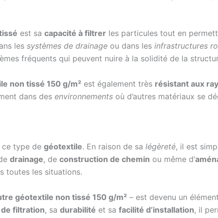
tissé
est sa
capacité à filtrer
les particules tout en permett
dans les
systèmes de drainage
ou dans les
infrastructures r
èmes fréquents qui peuvent nuire à la solidité de la structu
ile non tissé 150 g/m²
est également très
résistant aux r
acement dans des
environnements
où d’autres matériaux se d
 ce type de
géotextile
. En raison de sa
légèreté
, il est sim
 de
drainage
, de
construction de chemin
ou même d’
aména
 toutes les situations.
utre géotextile non tissé 150 g/m²
– est devenu un élémen
de filtration
, sa
durabilité
et sa
facilité d’installation
, il p