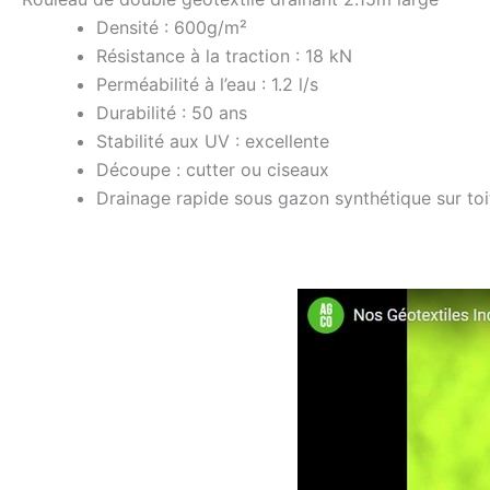
Densité : 600g/m²
Résistance à la traction : 18 kN
Perméabilité à l’eau : 1.2 l/s
Durabilité : 50 ans
Stabilité aux UV : excellente
Découpe : cutter ou ciseaux
Drainage rapide sous gazon synthétique sur toi