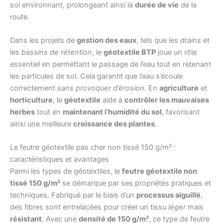
sol environnant, prolongeant ainsi la
durée de vie
de la
route.
Dans les projets de
gestion des eaux
, tels que les
drains
et
les
bassins de rétention
, le
géotextile BTP
joue un rôle
essentiel en permettant le passage de l’eau tout en retenant
les particules de sol. Cela garantit que l’eau s’écoule
correctement
sans provoquer d’érosion
. En
agriculture
et
horticulture
, le
géotextile
aide à
contrôler les mauvaises
herbes
tout en
maintenant l’humidité du sol
, favorisant
ainsi une meilleure
croissance des plantes
.
Le feutre géotextile pas cher non tissé 150 g/m² :
caractéristiques et avantages
Parmi les types de géotextiles, le
feutre géotextile non
tissé 150 g/m²
se démarque par ses propriétés pratiques et
techniques. Fabriqué par le biais d’un
processus aiguillé
,
des fibres sont entrelacées pour créer un tissu
léger
mais
résistant
. Avec une
densité de 150 g/m²
, ce type de feutre