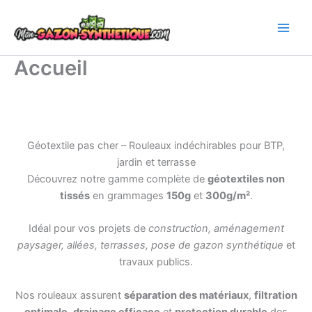
Aller
au
contenu
Accueil
Géotextile pas cher – Rouleaux indéchirables pour BTP,
jardin et terrasse
Découvrez notre gamme complète de
géotextiles non
tissés
en grammages
150g
et
300g/m²
.
Idéal pour vos projets de
construction, aménagement
paysager, allées, terrasses, pose de gazon synthétique
et
travaux publics.
Nos rouleaux assurent
séparation des matériaux
,
filtration
optimale
,
drainage efficace
et
protection durable
des