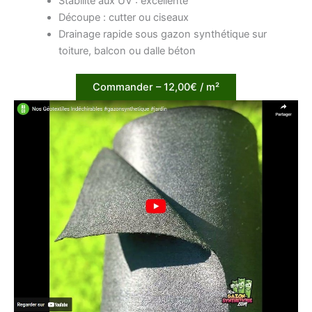
Stabilité aux UV : excellente
Découpe : cutter ou ciseaux
Drainage rapide sous gazon synthétique sur
toiture, balcon ou dalle béton
Commander – 12,00€ / m²