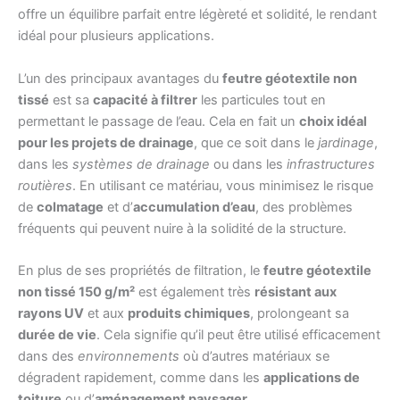
offre un équilibre parfait entre légèreté et solidité, le rendant
idéal pour plusieurs applications.
L’un des principaux avantages du
feutre géotextile non
tissé
est sa
capacité à filtrer
les particules tout en
permettant le passage de l’eau. Cela en fait un
choix idéal
pour les projets de drainage
, que ce soit dans le
jardinage
,
dans les
systèmes de drainage
ou dans les
infrastructures
routières
. En utilisant ce matériau, vous minimisez le risque
de
colmatage
et d’
accumulation d’eau
, des problèmes
fréquents qui peuvent nuire à la solidité de la structure.
En plus de ses propriétés de filtration, le
feutre géotextile
non tissé 150 g/m²
est également très
résistant aux
rayons UV
et aux
produits chimiques
, prolongeant sa
durée de vie
. Cela signifie qu’il peut être utilisé efficacement
dans des
environnements
où d’autres matériaux se
dégradent rapidement, comme dans les
applications de
toiture
ou d’
aménagement paysager
.