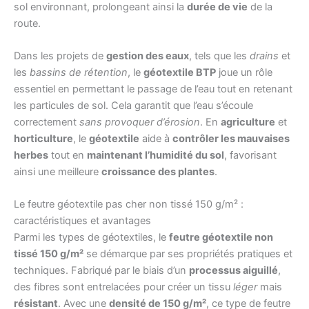
sol environnant, prolongeant ainsi la
durée de vie
de la
route.
Dans les projets de
gestion des eaux
, tels que les
drains
et
les
bassins de rétention
, le
géotextile BTP
joue un rôle
essentiel en permettant le passage de l’eau tout en retenant
les particules de sol. Cela garantit que l’eau s’écoule
correctement
sans provoquer d’érosion
. En
agriculture
et
horticulture
, le
géotextile
aide à
contrôler les mauvaises
herbes
tout en
maintenant l’humidité du sol
, favorisant
ainsi une meilleure
croissance des plantes
.
Le feutre géotextile pas cher non tissé 150 g/m² :
caractéristiques et avantages
Parmi les types de géotextiles, le
feutre géotextile non
tissé 150 g/m²
se démarque par ses propriétés pratiques et
techniques. Fabriqué par le biais d’un
processus aiguillé
,
des fibres sont entrelacées pour créer un tissu
léger
mais
résistant
. Avec une
densité de 150 g/m²
, ce type de feutre