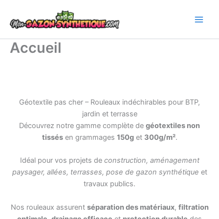
Aller
au
contenu
Accueil
Géotextile pas cher – Rouleaux indéchirables pour BTP,
jardin et terrasse
Découvrez notre gamme complète de
géotextiles non
tissés
en grammages
150g
et
300g/m²
.
Idéal pour vos projets de
construction, aménagement
paysager, allées, terrasses, pose de gazon synthétique
et
travaux publics.
Nos rouleaux assurent
séparation des matériaux
,
filtration
optimale
,
drainage efficace
et
protection durable
des