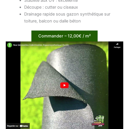
Stabilité aux UV : excellente
Découpe : cutter ou ciseaux
Drainage rapide sous gazon synthétique sur
toiture, balcon ou dalle béton
Commander – 12,00€ / m²