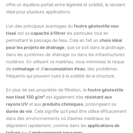
offre un équilibre parfait entre légèreté et solidité, le rendant
idéal pour plusieurs applications.
L’un des principaux avantages du
feutre géotextile non
tissé
est sa
capacité à filtrer
les particules tout en
permettant le passage de l’eau. Cela en fait un
choix idéal
pour les projets de drainage
, que ce soit dans le
jardinage
,
dans les
systèmes de drainage
ou dans les
infrastructures
routières
. En utilisant ce matériau, vous minimisez le risque
de
colmatage
et d’
accumulation d’eau
, des problèmes
fréquents qui peuvent nuire à la solidité de la structure.
En plus de ses propriétés de filtration, le
feutre géotextile
non tissé 150 g/m²
est également très
résistant aux
rayons UV
et aux
produits chimiques
, prolongeant sa
durée de vie
. Cela signifie qu’il peut être utilisé efficacement
dans des
environnements
où d’autres matériaux se
dégradent rapidement, comme dans les
applications de
toiture
ou d’
aménagement paysager
.