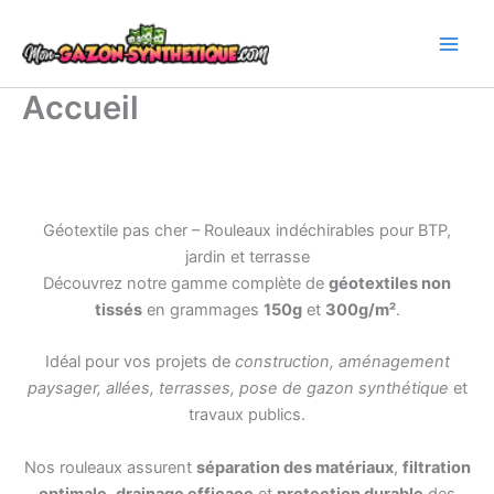
Aller
au
contenu
Accueil
Géotextile pas cher – Rouleaux indéchirables pour BTP,
jardin et terrasse
Découvrez notre gamme complète de
géotextiles non
tissés
en grammages
150g
et
300g/m²
.
Idéal pour vos projets de
construction, aménagement
paysager, allées, terrasses, pose de gazon synthétique
et
travaux publics.
Nos rouleaux assurent
séparation des matériaux
,
filtration
optimale
,
drainage efficace
et
protection durable
des