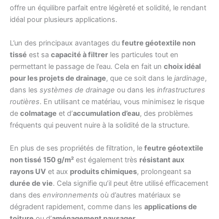
offre un équilibre parfait entre légèreté et solidité, le rendant
idéal pour plusieurs applications.
L’un des principaux avantages du
feutre géotextile non
tissé
est sa
capacité à filtrer
les particules tout en
permettant le passage de l’eau. Cela en fait un
choix idéal
pour les projets de drainage
, que ce soit dans le
jardinage
,
dans les
systèmes de drainage
ou dans les
infrastructures
routières
. En utilisant ce matériau, vous minimisez le risque
de
colmatage
et d’
accumulation d’eau
, des problèmes
fréquents qui peuvent nuire à la solidité de la structure.
En plus de ses propriétés de filtration, le
feutre géotextile
non tissé 150 g/m²
est également très
résistant aux
rayons UV
et aux
produits chimiques
, prolongeant sa
durée de vie
. Cela signifie qu’il peut être utilisé efficacement
dans des
environnements
où d’autres matériaux se
dégradent rapidement, comme dans les
applications de
toiture
ou d’
aménagement paysager
.