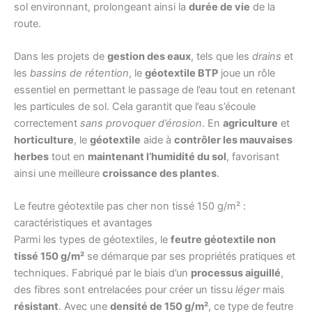
sol environnant, prolongeant ainsi la
durée de vie
de la
route.
Dans les projets de
gestion des eaux
, tels que les
drains
et
les
bassins de rétention
, le
géotextile BTP
joue un rôle
essentiel en permettant le passage de l’eau tout en retenant
les particules de sol. Cela garantit que l’eau s’écoule
correctement
sans provoquer d’érosion
. En
agriculture
et
horticulture
, le
géotextile
aide à
contrôler les mauvaises
herbes
tout en
maintenant l’humidité du sol
, favorisant
ainsi une meilleure
croissance des plantes
.
Le feutre géotextile pas cher non tissé 150 g/m² :
caractéristiques et avantages
Parmi les types de géotextiles, le
feutre géotextile non
tissé 150 g/m²
se démarque par ses propriétés pratiques et
techniques. Fabriqué par le biais d’un
processus aiguillé
,
des fibres sont entrelacées pour créer un tissu
léger
mais
résistant
. Avec une
densité de 150 g/m²
, ce type de feutre