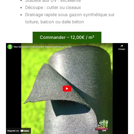
Stabilité aux UV : excellente
Découpe : cutter ou ciseaux
Drainage rapide sous gazon synthétique sur
toiture, balcon ou dalle béton
Commander – 12,00€ / m²