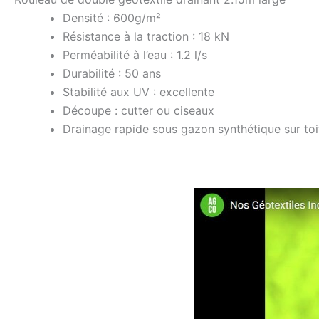
Densité : 600g/m²
Résistance à la traction : 18 kN
Perméabilité à l’eau : 1.2 l/s
Durabilité : 50 ans
Stabilité aux UV : excellente
Découpe : cutter ou ciseaux
Drainage rapide sous gazon synthétique sur toi