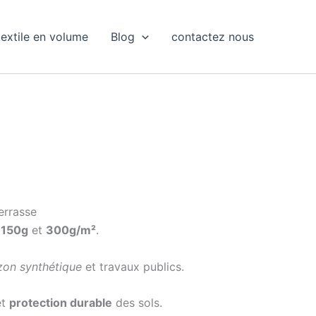
extile en volume
Blog
contactez nous
errasse
s
150g
et
300g/m²
.
zon synthétique
et travaux publics.
et
protection durable
des sols.