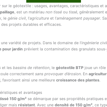
 sur le géotextile : usages, avantages, caractéristiques et 
 paillage
, est un matériau
non tissé
ou
tissé
, généralement 
x
, le
génie civil
, l’
agriculture
et l’
aménagement paysager
. S
r des projets durables et efficaces.
une variété de projets. Dans le domaine de l’
ingénierie civi
e pour jardin
prévient la contamination des granulats sous-j
s
et les
bassins de rétention
, le
géotextile BTP
joue un rôle 
’écoule correctement
sans provoquer d’érosion
. En
agricultu
l
, favorisant ainsi une meilleure
croissance des plantes
.
téristiques et avantages
 tissé 150 g/m²
se démarque par ses propriétés pratiques et
léger
mais
résistant
. Avec une
densité de 150 g/m²
, ce typ