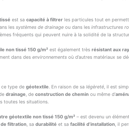
tissé
est sa
capacité à filtrer
les particules tout en permett
dans les
systèmes de drainage
ou dans les
infrastructures r
èmes fréquents qui peuvent nuire à la solidité de la structu
ile non tissé 150 g/m²
est également très
résistant aux r
acement dans des
environnements
où d’autres matériaux se d
 ce type de
géotextile
. En raison de sa
légèreté
, il est sim
 de
drainage
, de
construction de chemin
ou même d’
aména
 toutes les situations.
utre géotextile non tissé 150 g/m²
– est devenu un élémen
de filtration
, sa
durabilité
et sa
facilité d’installation
, il p