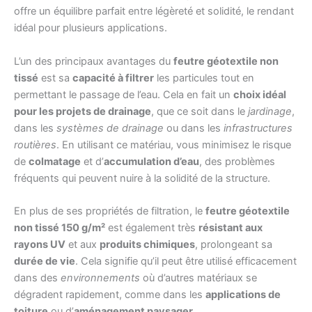
offre un équilibre parfait entre légèreté et solidité, le rendant
idéal pour plusieurs applications.
L’un des principaux avantages du
feutre géotextile non
tissé
est sa
capacité à filtrer
les particules tout en
permettant le passage de l’eau. Cela en fait un
choix idéal
pour les projets de drainage
, que ce soit dans le
jardinage
,
dans les
systèmes de drainage
ou dans les
infrastructures
routières
. En utilisant ce matériau, vous minimisez le risque
de
colmatage
et d’
accumulation d’eau
, des problèmes
fréquents qui peuvent nuire à la solidité de la structure.
En plus de ses propriétés de filtration, le
feutre géotextile
non tissé 150 g/m²
est également très
résistant aux
rayons UV
et aux
produits chimiques
, prolongeant sa
durée de vie
. Cela signifie qu’il peut être utilisé efficacement
dans des
environnements
où d’autres matériaux se
dégradent rapidement, comme dans les
applications de
toiture
ou d’
aménagement paysager
.