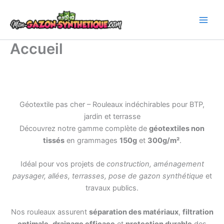
Aller
au
contenu
Accueil
Géotextile pas cher – Rouleaux indéchirables pour BTP,
jardin et terrasse
Découvrez notre gamme complète de
géotextiles non
tissés
en grammages
150g
et
300g/m²
.
Idéal pour vos projets de
construction, aménagement
paysager, allées, terrasses, pose de gazon synthétique
et
travaux publics.
Nos rouleaux assurent
séparation des matériaux
,
filtration
optimale
,
drainage efficace
et
protection durable
des