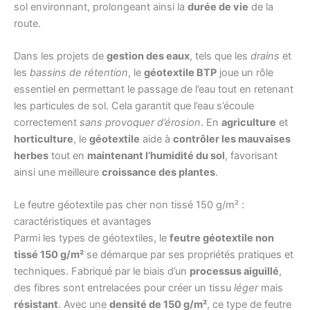
sol environnant, prolongeant ainsi la
durée de vie
de la
route.
Dans les projets de
gestion des eaux
, tels que les
drains
et
les
bassins de rétention
, le
géotextile BTP
joue un rôle
essentiel en permettant le passage de l’eau tout en retenant
les particules de sol. Cela garantit que l’eau s’écoule
correctement
sans provoquer d’érosion
. En
agriculture
et
horticulture
, le
géotextile
aide à
contrôler les mauvaises
herbes
tout en
maintenant l’humidité du sol
, favorisant
ainsi une meilleure
croissance des plantes
.
Le feutre géotextile pas cher non tissé 150 g/m² :
caractéristiques et avantages
Parmi les types de géotextiles, le
feutre géotextile non
tissé 150 g/m²
se démarque par ses propriétés pratiques et
techniques. Fabriqué par le biais d’un
processus aiguillé
,
des fibres sont entrelacées pour créer un tissu
léger
mais
résistant
. Avec une
densité de 150 g/m²
, ce type de feutre