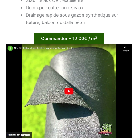
Stabilité aux UV : excellente
Découpe : cutter ou ciseaux
Drainage rapide sous gazon synthétique sur
toiture, balcon ou dalle béton
Commander – 12,00€ / m²