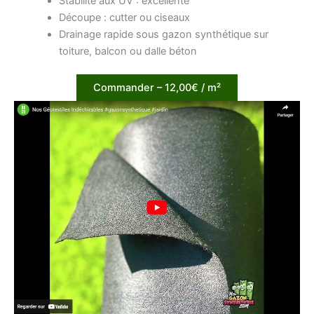
Stabilité aux UV : excellente
Découpe : cutter ou ciseaux
Drainage rapide sous gazon synthétique sur
toiture, balcon ou dalle béton
Commander – 12,00€ / m²