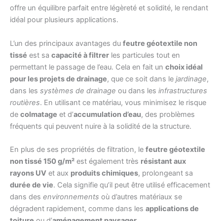
offre un équilibre parfait entre légèreté et solidité, le rendant
idéal pour plusieurs applications.
L’un des principaux avantages du
feutre géotextile non
tissé
est sa
capacité à filtrer
les particules tout en
permettant le passage de l’eau. Cela en fait un
choix idéal
pour les projets de drainage
, que ce soit dans le
jardinage
,
dans les
systèmes de drainage
ou dans les
infrastructures
routières
. En utilisant ce matériau, vous minimisez le risque
de
colmatage
et d’
accumulation d’eau
, des problèmes
fréquents qui peuvent nuire à la solidité de la structure.
En plus de ses propriétés de filtration, le
feutre géotextile
non tissé 150 g/m²
est également très
résistant aux
rayons UV
et aux
produits chimiques
, prolongeant sa
durée de vie
. Cela signifie qu’il peut être utilisé efficacement
dans des
environnements
où d’autres matériaux se
dégradent rapidement, comme dans les
applications de
toiture
ou d’
aménagement paysager
.