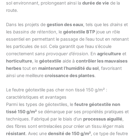
sol environnant, prolongeant ainsi la
durée de vie
de la
route.
Dans les projets de
gestion des eaux
, tels que les
drains
et
les
bassins de rétention
, le
géotextile BTP
joue un rôle
essentiel en permettant le passage de l’eau tout en retenant
les particules de sol. Cela garantit que l’eau s’écoule
correctement
sans provoquer d’érosion
. En
agriculture
et
horticulture
, le
géotextile
aide à
contrôler les mauvaises
herbes
tout en
maintenant l’humidité du sol
, favorisant
ainsi une meilleure
croissance des plantes
.
Le feutre géotextile pas cher non tissé 150 g/m² :
caractéristiques et avantages
Parmi les types de géotextiles, le
feutre géotextile non
tissé 150 g/m²
se démarque par ses propriétés pratiques et
techniques. Fabriqué par le biais d’un
processus aiguillé
,
des fibres sont entrelacées pour créer un tissu
léger
mais
résistant
. Avec une
densité de 150 g/m²
, ce type de feutre