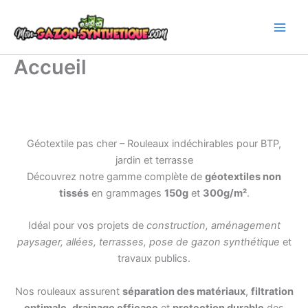
Aller
au
contenu
Accueil
Géotextile pas cher – Rouleaux indéchirables pour BTP,
jardin et terrasse
Découvrez notre gamme complète de
géotextiles non
tissés
en grammages
150g
et
300g/m²
.
Idéal pour vos projets de
construction, aménagement
paysager, allées, terrasses, pose de gazon synthétique
et
travaux publics.
Nos rouleaux assurent
séparation des matériaux
,
filtration
optimale
,
drainage efficace
et
protection durable
des