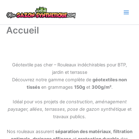
Aller
au
contenu
Accueil
Géotextile pas cher – Rouleaux indéchirables pour BTP,
jardin et terrasse
Découvrez notre gamme complète de
géotextiles non
tissés
en grammages
150g
et
300g/m²
.
Idéal pour vos projets de
construction, aménagement
paysager, allées, terrasses, pose de gazon synthétique
et
travaux publics.
Nos rouleaux assurent
séparation des matériaux
,
filtration
optimale
,
drainage efficace
et
protection durable
des