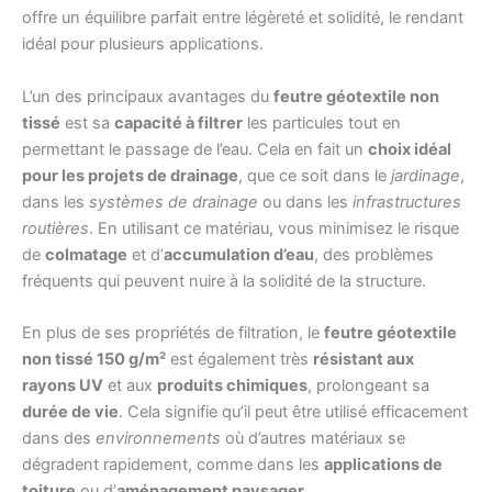
offre un équilibre parfait entre légèreté et solidité, le rendant
idéal pour plusieurs applications.
L’un des principaux avantages du
feutre géotextile non
tissé
est sa
capacité à filtrer
les particules tout en
permettant le passage de l’eau. Cela en fait un
choix idéal
pour les projets de drainage
, que ce soit dans le
jardinage
,
dans les
systèmes de drainage
ou dans les
infrastructures
routières
. En utilisant ce matériau, vous minimisez le risque
de
colmatage
et d’
accumulation d’eau
, des problèmes
fréquents qui peuvent nuire à la solidité de la structure.
En plus de ses propriétés de filtration, le
feutre géotextile
non tissé 150 g/m²
est également très
résistant aux
rayons UV
et aux
produits chimiques
, prolongeant sa
durée de vie
. Cela signifie qu’il peut être utilisé efficacement
dans des
environnements
où d’autres matériaux se
dégradent rapidement, comme dans les
applications de
toiture
ou d’
aménagement paysager
.