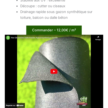
Stabilité aux UV : excellente
Découpe : cutter ou ciseaux
Drainage rapide sous gazon synthétique sur
toiture, balcon ou dalle béton
Commander – 12,00€ / m²