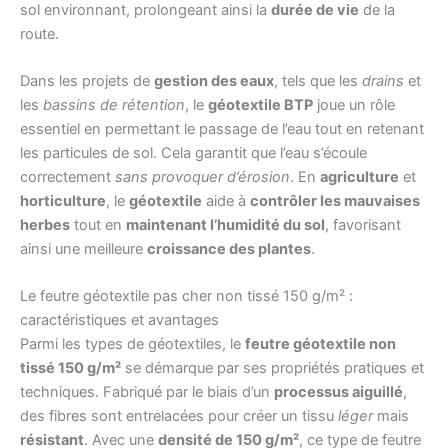
sol environnant, prolongeant ainsi la
durée de vie
de la
route.
Dans les projets de
gestion des eaux
, tels que les
drains
et
les
bassins de rétention
, le
géotextile BTP
joue un rôle
essentiel en permettant le passage de l’eau tout en retenant
les particules de sol. Cela garantit que l’eau s’écoule
correctement
sans provoquer d’érosion
. En
agriculture
et
horticulture
, le
géotextile
aide à
contrôler les mauvaises
herbes
tout en
maintenant l’humidité du sol
, favorisant
ainsi une meilleure
croissance des plantes
.
Le feutre géotextile pas cher non tissé 150 g/m² :
caractéristiques et avantages
Parmi les types de géotextiles, le
feutre géotextile non
tissé 150 g/m²
se démarque par ses propriétés pratiques et
techniques. Fabriqué par le biais d’un
processus aiguillé
,
des fibres sont entrelacées pour créer un tissu
léger
mais
résistant
. Avec une
densité de 150 g/m²
, ce type de feutre