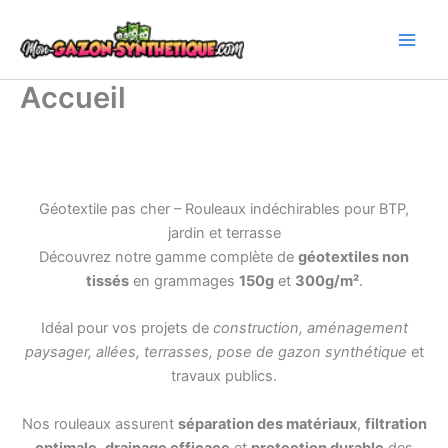
Aller
au
contenu
Accueil
Géotextile pas cher – Rouleaux indéchirables pour BTP,
jardin et terrasse
Découvrez notre gamme complète de
géotextiles non
tissés
en grammages
150g
et
300g/m²
.
Idéal pour vos projets de
construction, aménagement
paysager, allées, terrasses, pose de gazon synthétique
et
travaux publics.
Nos rouleaux assurent
séparation des matériaux
,
filtration
optimale
,
drainage efficace
et
protection durable
des