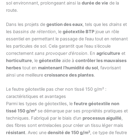
sol environnant, prolongeant ainsi la
durée de vie
de la
route.
Dans les projets de
gestion des eaux
, tels que les
drains
et
les
bassins de rétention
, le
géotextile BTP
joue un rôle
essentiel en permettant le passage de l’eau tout en retenant
les particules de sol. Cela garantit que l’eau s’écoule
correctement
sans provoquer d’érosion
. En
agriculture
et
horticulture
, le
géotextile
aide à
contrôler les mauvaises
herbes
tout en
maintenant l’humidité du sol
, favorisant
ainsi une meilleure
croissance des plantes
.
Le feutre géotextile pas cher non tissé 150 g/m² :
caractéristiques et avantages
Parmi les types de géotextiles, le
feutre géotextile non
tissé 150 g/m²
se démarque par ses propriétés pratiques et
techniques. Fabriqué par le biais d’un
processus aiguillé
,
des fibres sont entrelacées pour créer un tissu
léger
mais
résistant
. Avec une
densité de 150 g/m²
, ce type de feutre