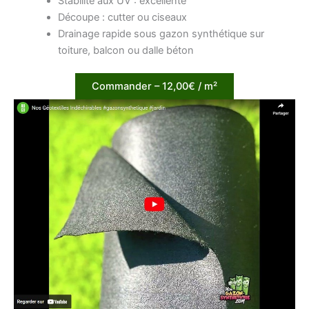
Stabilité aux UV : excellente
Découpe : cutter ou ciseaux
Drainage rapide sous gazon synthétique sur
toiture, balcon ou dalle béton
Commander – 12,00€ / m²