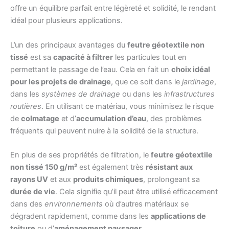
offre un équilibre parfait entre légèreté et solidité, le rendant
idéal pour plusieurs applications.
L’un des principaux avantages du
feutre géotextile non
tissé
est sa
capacité à filtrer
les particules tout en
permettant le passage de l’eau. Cela en fait un
choix idéal
pour les projets de drainage
, que ce soit dans le
jardinage
,
dans les
systèmes de drainage
ou dans les
infrastructures
routières
. En utilisant ce matériau, vous minimisez le risque
de
colmatage
et d’
accumulation d’eau
, des problèmes
fréquents qui peuvent nuire à la solidité de la structure.
En plus de ses propriétés de filtration, le
feutre géotextile
non tissé 150 g/m²
est également très
résistant aux
rayons UV
et aux
produits chimiques
, prolongeant sa
durée de vie
. Cela signifie qu’il peut être utilisé efficacement
dans des
environnements
où d’autres matériaux se
dégradent rapidement, comme dans les
applications de
toiture
ou d’
aménagement paysager
.