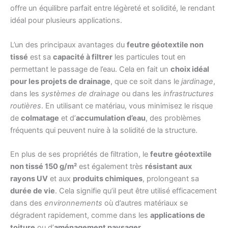
offre un équilibre parfait entre légèreté et solidité, le rendant
idéal pour plusieurs applications.
L’un des principaux avantages du
feutre géotextile non
tissé
est sa
capacité à filtrer
les particules tout en
permettant le passage de l’eau. Cela en fait un
choix idéal
pour les projets de drainage
, que ce soit dans le
jardinage
,
dans les
systèmes de drainage
ou dans les
infrastructures
routières
. En utilisant ce matériau, vous minimisez le risque
de
colmatage
et d’
accumulation d’eau
, des problèmes
fréquents qui peuvent nuire à la solidité de la structure.
En plus de ses propriétés de filtration, le
feutre géotextile
non tissé 150 g/m²
est également très
résistant aux
rayons UV
et aux
produits chimiques
, prolongeant sa
durée de vie
. Cela signifie qu’il peut être utilisé efficacement
dans des
environnements
où d’autres matériaux se
dégradent rapidement, comme dans les
applications de
toiture
ou d’
aménagement paysager
.