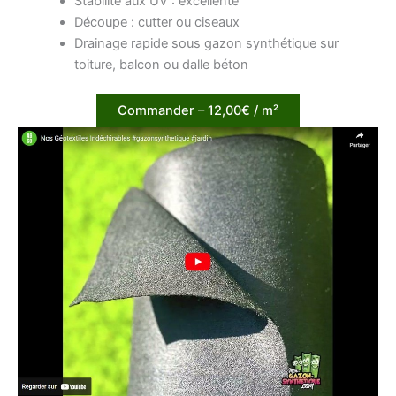
Stabilité aux UV : excellente
Découpe : cutter ou ciseaux
Drainage rapide sous gazon synthétique sur
toiture, balcon ou dalle béton
Commander – 12,00€ / m²