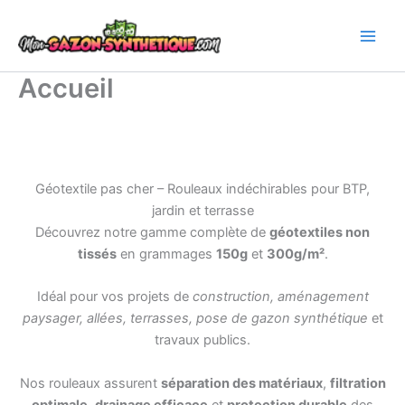
Aller
au
contenu
Accueil
Géotextile pas cher – Rouleaux indéchirables pour BTP,
jardin et terrasse
Découvrez notre gamme complète de
géotextiles non
tissés
en grammages
150g
et
300g/m²
.
Idéal pour vos projets de
construction, aménagement
paysager, allées, terrasses, pose de gazon synthétique
et
travaux publics.
Nos rouleaux assurent
séparation des matériaux
,
filtration
optimale
,
drainage efficace
et
protection durable
des