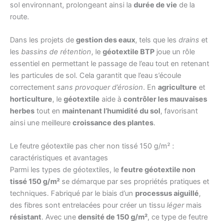
sol environnant, prolongeant ainsi la
durée de vie
de la
route.
Dans les projets de
gestion des eaux
, tels que les
drains
et
les
bassins de rétention
, le
géotextile BTP
joue un rôle
essentiel en permettant le passage de l’eau tout en retenant
les particules de sol. Cela garantit que l’eau s’écoule
correctement
sans provoquer d’érosion
. En
agriculture
et
horticulture
, le
géotextile
aide à
contrôler les mauvaises
herbes
tout en
maintenant l’humidité du sol
, favorisant
ainsi une meilleure
croissance des plantes
.
Le feutre géotextile pas cher non tissé 150 g/m² :
caractéristiques et avantages
Parmi les types de géotextiles, le
feutre géotextile non
tissé 150 g/m²
se démarque par ses propriétés pratiques et
techniques. Fabriqué par le biais d’un
processus aiguillé
,
des fibres sont entrelacées pour créer un tissu
léger
mais
résistant
. Avec une
densité de 150 g/m²
, ce type de feutre