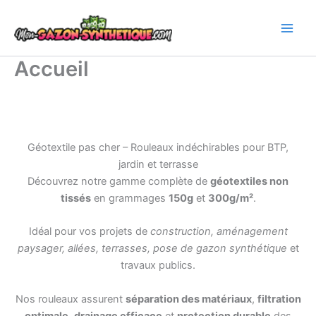
Aller
au
contenu
Accueil
Géotextile pas cher – Rouleaux indéchirables pour BTP,
jardin et terrasse
Découvrez notre gamme complète de
géotextiles non
tissés
en grammages
150g
et
300g/m²
.
Idéal pour vos projets de
construction, aménagement
paysager, allées, terrasses, pose de gazon synthétique
et
travaux publics.
Nos rouleaux assurent
séparation des matériaux
,
filtration
optimale
,
drainage efficace
et
protection durable
des