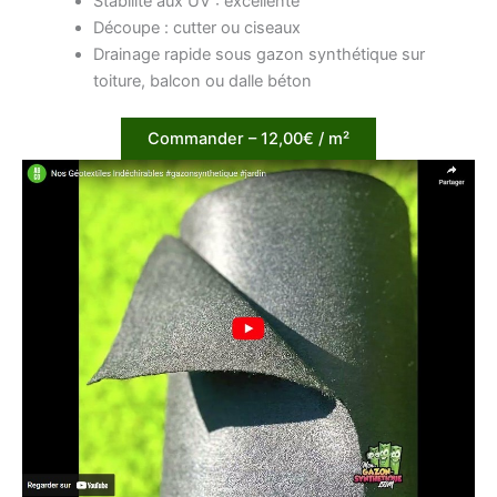
Stabilité aux UV : excellente
Découpe : cutter ou ciseaux
Drainage rapide sous gazon synthétique sur
toiture, balcon ou dalle béton
Commander – 12,00€ / m²