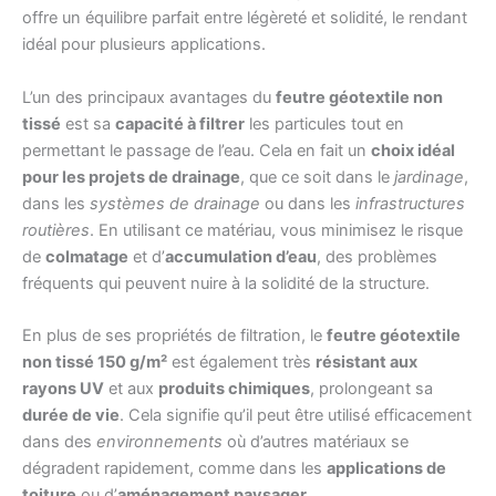
offre un équilibre parfait entre légèreté et solidité, le rendant
idéal pour plusieurs applications.
L’un des principaux avantages du
feutre géotextile non
tissé
est sa
capacité à filtrer
les particules tout en
permettant le passage de l’eau. Cela en fait un
choix idéal
pour les projets de drainage
, que ce soit dans le
jardinage
,
dans les
systèmes de drainage
ou dans les
infrastructures
routières
. En utilisant ce matériau, vous minimisez le risque
de
colmatage
et d’
accumulation d’eau
, des problèmes
fréquents qui peuvent nuire à la solidité de la structure.
En plus de ses propriétés de filtration, le
feutre géotextile
non tissé 150 g/m²
est également très
résistant aux
rayons UV
et aux
produits chimiques
, prolongeant sa
durée de vie
. Cela signifie qu’il peut être utilisé efficacement
dans des
environnements
où d’autres matériaux se
dégradent rapidement, comme dans les
applications de
toiture
ou d’
aménagement paysager
.