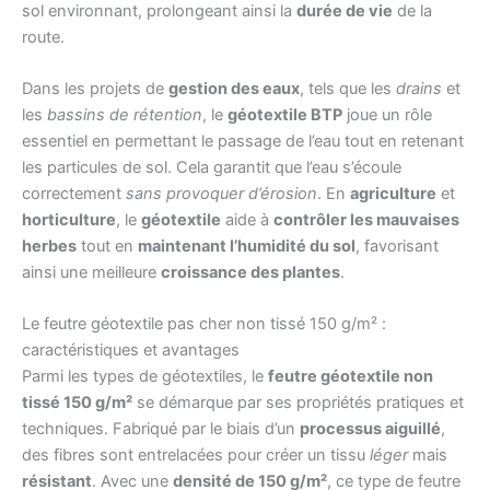
sol environnant, prolongeant ainsi la
durée de vie
de la
route.
Dans les projets de
gestion des eaux
, tels que les
drains
et
les
bassins de rétention
, le
géotextile BTP
joue un rôle
essentiel en permettant le passage de l’eau tout en retenant
les particules de sol. Cela garantit que l’eau s’écoule
correctement
sans provoquer d’érosion
. En
agriculture
et
horticulture
, le
géotextile
aide à
contrôler les mauvaises
herbes
tout en
maintenant l’humidité du sol
, favorisant
ainsi une meilleure
croissance des plantes
.
Le feutre géotextile pas cher non tissé 150 g/m² :
caractéristiques et avantages
Parmi les types de géotextiles, le
feutre géotextile non
tissé 150 g/m²
se démarque par ses propriétés pratiques et
techniques. Fabriqué par le biais d’un
processus aiguillé
,
des fibres sont entrelacées pour créer un tissu
léger
mais
résistant
. Avec une
densité de 150 g/m²
, ce type de feutre