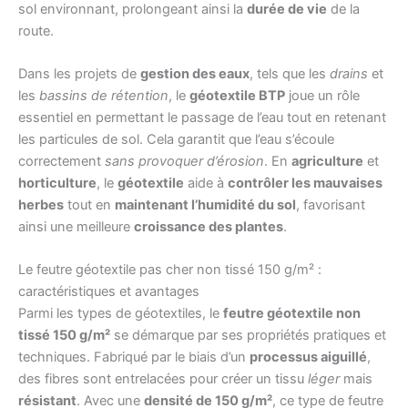
sol environnant, prolongeant ainsi la
durée de vie
de la
route.
Dans les projets de
gestion des eaux
, tels que les
drains
et
les
bassins de rétention
, le
géotextile BTP
joue un rôle
essentiel en permettant le passage de l’eau tout en retenant
les particules de sol. Cela garantit que l’eau s’écoule
correctement
sans provoquer d’érosion
. En
agriculture
et
horticulture
, le
géotextile
aide à
contrôler les mauvaises
herbes
tout en
maintenant l’humidité du sol
, favorisant
ainsi une meilleure
croissance des plantes
.
Le feutre géotextile pas cher non tissé 150 g/m² :
caractéristiques et avantages
Parmi les types de géotextiles, le
feutre géotextile non
tissé 150 g/m²
se démarque par ses propriétés pratiques et
techniques. Fabriqué par le biais d’un
processus aiguillé
,
des fibres sont entrelacées pour créer un tissu
léger
mais
résistant
. Avec une
densité de 150 g/m²
, ce type de feutre