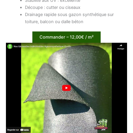
Stabilité aux UV : excellente
Découpe : cutter ou ciseaux
Drainage rapide sous gazon synthétique sur
toiture, balcon ou dalle béton
Commander – 12,00€ / m²