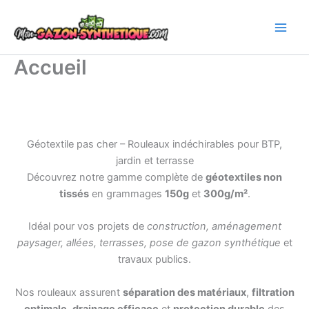
Aller
au
contenu
Accueil
Géotextile pas cher – Rouleaux indéchirables pour BTP,
jardin et terrasse
Découvrez notre gamme complète de
géotextiles non
tissés
en grammages
150g
et
300g/m²
.
Idéal pour vos projets de
construction, aménagement
paysager, allées, terrasses, pose de gazon synthétique
et
travaux publics.
Nos rouleaux assurent
séparation des matériaux
,
filtration
optimale
,
drainage efficace
et
protection durable
des