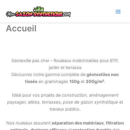
Aller
au
contenu
Accueil
Géotextile pas cher – Rouleaux indéchirables pour BTP,
jardin et terrasse
Découvrez notre gamme complète de
géotextiles non
tissés
en grammages
150g
et
300g/m²
.
Idéal pour vos projets de
construction, aménagement
paysager, allées, terrasses, pose de gazon synthétique
et
travaux publics.
Nos rouleaux assurent
séparation des matériaux
,
filtration
optimale
,
drainage efficace
et
protection durable
des