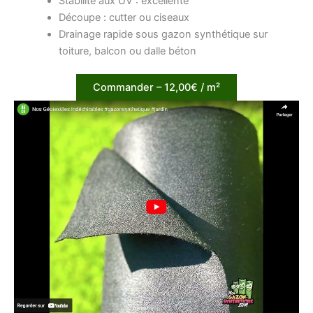
Stabilité aux UV : excellente
Découpe : cutter ou ciseaux
Drainage rapide sous gazon synthétique sur
toiture, balcon ou dalle béton
Commander – 12,00€ / m²