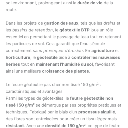
sol environnant, prolongeant ainsi la
durée de vie
de la
route.
Dans les projets de
gestion des eaux
, tels que les
drains
et
les
bassins de rétention
, le
géotextile BTP
joue un rôle
essentiel en permettant le passage de l’eau tout en retenant
les particules de sol. Cela garantit que l’eau s’écoule
correctement
sans provoquer d’érosion
. En
agriculture
et
horticulture
, le
géotextile
aide à
contrôler les mauvaises
herbes
tout en
maintenant l’humidité du sol
, favorisant
ainsi une meilleure
croissance des plantes
.
Le feutre géotextile pas cher non tissé 150 g/m² :
caractéristiques et avantages
Parmi les types de géotextiles, le
feutre géotextile non
tissé 150 g/m²
se démarque par ses propriétés pratiques et
techniques. Fabriqué par le biais d’un
processus aiguillé
,
des fibres sont entrelacées pour créer un tissu
léger
mais
résistant
. Avec une
densité de 150 g/m²
, ce type de feutre