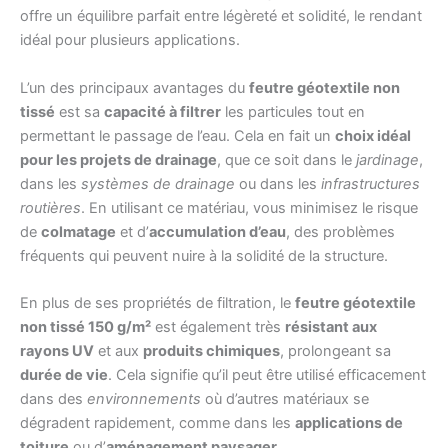
offre un équilibre parfait entre légèreté et solidité, le rendant
idéal pour plusieurs applications.
L’un des principaux avantages du
feutre géotextile non
tissé
est sa
capacité à filtrer
les particules tout en
permettant le passage de l’eau. Cela en fait un
choix idéal
pour les projets de drainage
, que ce soit dans le
jardinage
,
dans les
systèmes de drainage
ou dans les
infrastructures
routières
. En utilisant ce matériau, vous minimisez le risque
de
colmatage
et d’
accumulation d’eau
, des problèmes
fréquents qui peuvent nuire à la solidité de la structure.
En plus de ses propriétés de filtration, le
feutre géotextile
non tissé 150 g/m²
est également très
résistant aux
rayons UV
et aux
produits chimiques
, prolongeant sa
durée de vie
. Cela signifie qu’il peut être utilisé efficacement
dans des
environnements
où d’autres matériaux se
dégradent rapidement, comme dans les
applications de
toiture
ou d’
aménagement paysager
.